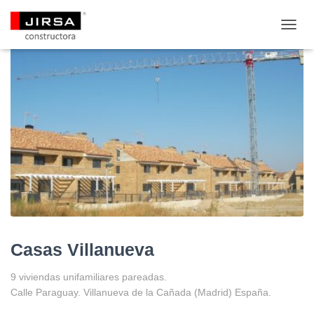
CAMB
MODO
DE
NAVE
Casas Villanueva
9 viviendas unifamiliares pareadas.
Calle Paraguay. Villanueva de la Cañada (Madrid) España.