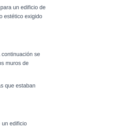
para un edificio de
do estético exigido
A continuación se
los muros de
tas que estaban
 un edificio