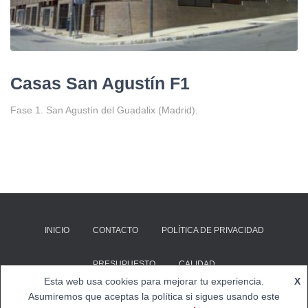
Casas San Agustín F1
Fase 1. San Agustín del Guadalix (Madrid).
INICIO
CONTACTO
POLÍTICA DE PRIVACIDAD
PRESUPUESTO
CALIDAD
Esta web usa cookies para mejorar tu experiencia.
X
Hestia | Desarrollado por
ThemeIsle
Asumiremos que aceptas la política si sigues usando este