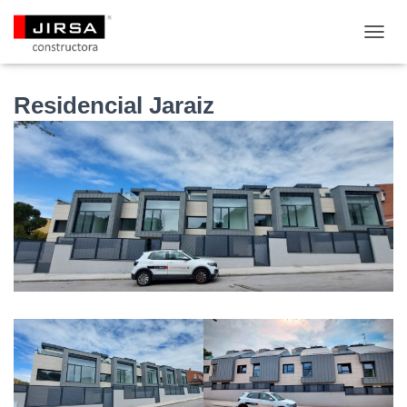
C
A
M
B
Residencial Jaraiz
I
A
R
M
O
D
O
D
E
N
A
V
E
G
A
C
I