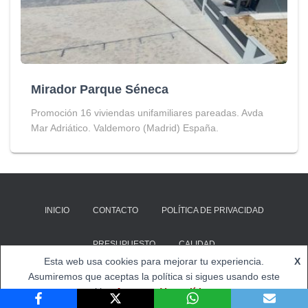
Mirador Parque Séneca
Promoción 16 viviendas unifamiliares pareadas. Avda
Mar Adriático. Valdemoro (Madrid) España.
INICIO
CONTACTO
POLÍTICA DE PRIVACIDAD
PRESUPUESTO
CALIDAD
Esta web usa cookies para mejorar tu experiencia.
X
Hestia | Desarrollado por
ThemeIsle
Asumiremos que aceptas la política si sigues usando este
sitio.
Acepto
Ver política