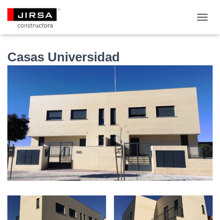
C
A
M
B
Casas Universidad
I
A
R
M
O
D
O
D
E
N
A
V
E
G
A
C
I