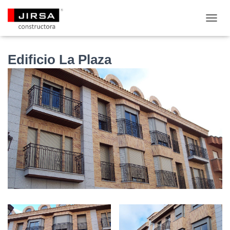
C
A
M
B
Edificio La Plaza
I
A
R
M
O
D
O
D
E
N
A
V
E
G
A
C
I